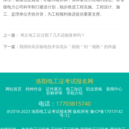
级电力公司科学制订建设计划，稳步推进工程实施。工程设计、施
工、监理单位齐抓共管，为工程顺利推进提供重要支撑。
上一篇：
商丘电工证过期了几天还能复审吗？
下一篇：
我国特高压输电技术实现从＂跟跑＂到＂领跑＂的跨越
洛阳电工证考试报名网
网站首页
特种作业
证件展示
电工知识
职业资格
新闻中心
职称评审
学校介绍
电话：
17703815740
@2018-2023 洛阳电工证考试报名网 版权所有
豫ICP备17013142
号-12