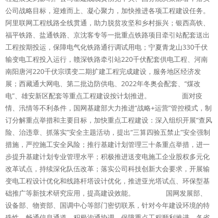
公司战略目标，迎难而上、凝心聚力，加快推进各项工程建设任务。
阿里联网工程线路全线贯通，助力脱贫攻坚和乡村振兴；银西高铁、
福平铁路、盐通铁路、京沈客专等一批重点铁路项目牵引站配套送出
工程按期投运，保障电气化铁路通行调试用电；宁夏青龙山330千伏
输变电工程投入运行，赣深铁路牵引站220千伏配套供电工程、河南
南阳唐河220千伏宗璞变二期扩建工程完成建设，服务地区经济发
展；西藏通大网电、第二批边防供电、2022年冬奥会配套、“煤改
电”、雄安新区配套等重点工程建设按计划推进。 面对疫
情、汛情等不利条件，国网基建部大力推进“战略+运营”管控模式，制
订分解重点举措和主要目标，加快重点工程建设：深入组织开展“查风
险、治违章、抓落实”安全主题活动，提出“三算四验五禁止”安全强制
措施，严控施工安全风险；推行基建计划管理三十条重点举措，进一
步提升基建计划专业管理水平；积极推进送变电施工企业股权多元化
改革试点，持续深化队伍改革；落实公司科技创新大会要求，开展输
变电工程设计优化和线路杆塔设计优化，推进亚光塔试点、环保型基
础推广等新技术研究应用，提高建设效能。 国网发展部、
设备部、物资部、国调中心等部门密切联系，针对今年建设环境的特
殊性，畅通信息通道，积极沟通协调，保障重点工程顺利推进。各省