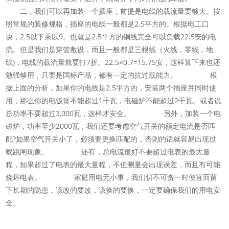
二，我们可以再加装一个插座，前提是电线的载流量要够大。按
照常规的装修规格，插座的电线一般都是2.5平方的。根据电工口
诀，2.5以下乘以9。也就是2.5平方的铜线完全可以负载22.5安的电
流。但是我们是穿管敷设，而且一般都是三根线（火线，零线，地
线)，电线的载流量就要打7折。22.5×0.7=15.75安，这样算下来也还
勉强够用，只要是国标产品，都有—定的抗过载能力。 根
据上面的分析，如果你的电线是2.5平方的，安装两个插座并同时使
用，那么你的电饭煲不能超过1千瓦，电磁炉不能超过2千瓦。或者说
总功率不要超过3,000瓦，这样才安全。 另外，加装一个电
磁炉，功率至少2000瓦，我们还要考虑空气开关的额定电流是否匹
配?如果空气开关小了，必须要更换匹配的，否则的话就容易出现过
载跳闸现象。 还有，总电流最好不要超过电表的最大量
程，如果超过了电表的最大量程，不但测量会出现误差，而且有可能
烧坏电表。 家庭用电无小事，我们切不可贪一时便宜而留
下长期的隐患，该改的要改，该换的要换，一定要确保我们的用电安
全。