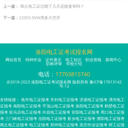
上一篇：
商丘电工证过期了几天还能复审吗？
下一篇：
220V3.5KW用多大空开
洛阳电工证考试报名网
网站首页
特种作业
证件展示
电工知识
职业资格
新闻中心
职称评审
学校介绍
电话：
17703815740
@2018-2023 洛阳电工证考试报名网 版权所有
豫ICP备17013142
号-12
友情链接：
焦作电工证报考
开封电工证报考
济源电工证报考
漯河电工
证报考
南阳电工证报考
平顶山电工证报考
洛阳电工证报考
鹤壁电工证
报考
驻马店电工证报考
许昌电工证报考
安阳电工证报考
周口电工证报
考
三门峡电工证报考
信阳电工证报考
新乡电工证报考
濮阳电工证报考
商丘电工证报考
电工证报考
郑州电工证报考
高空作业证报考
焊工证报