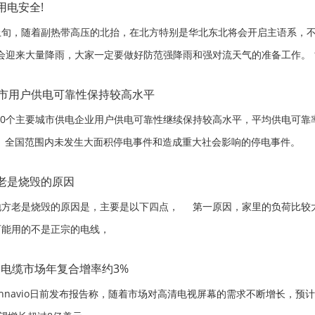
用电安全!
上旬，随着副热带高压的北抬，在北方特别是华北东北将会开启主语系，
将会迎来大量降雨，大家一定要做好防范强降雨和强对流天气的准备工作。
过室外电线进入室内
城市用户供电可靠性保持较高水平
0个主要城市供电企业用户供电可靠性继续保持较高水平，平均供电可靠率为9
/户。全国范围内未发生大面积停电事件和造成重大社会影响的停电事件。
老是烧毁的原因
地方老是烧毁的原因是，主要是以下四点， 第一原因，家里的负荷比较
可能用的不是正宗的电线，
DMI电缆市场年复合增率约3%
navio日前发布报告称，随着市场对高清电视屏幕的需求不断增长，预计20