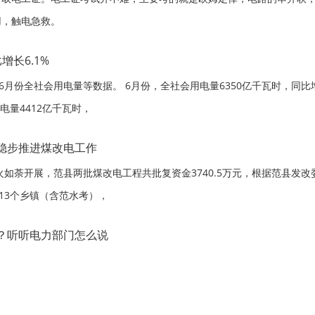
用，触电急救。
增长6.1%
6月份全社会用电量等数据。 6月份，全社会用电量6350亿千瓦时，同比
电量4412亿千瓦时，
 稳步推进煤改电工作
火如荼开展，范县两批煤改电工程共批复资金3740.5万元，根据范县发改委
及13个乡镇（含范水考），
？听听电力部门怎么说