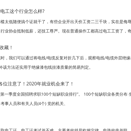
?电工这个行业怎么样?
太低随便搞个证就干了，有些企业开出天价工资二三千块，实在是侮辱
行业协会抵制低薪，还技工尊严。现在普通操作工都高过电工工资了，奇
遛月入上万不是梦！
请收藏！
，我们可以通过将电线/电缆反复对折几下后，观察电线/电缆外层绝缘
方法还实用于绝缘漆包线挂漆质量的简易判定。
位注意了！2020年就业机会来了！
0年第一季度全国招聘求职100个短缺职业排行”。 100个短缺职业各类分布
个) 考事人员和有关人员(4个) 党的机关、
考取电工证。电工证考试并不难，主要考的就是欧姆定律，电路的串并联