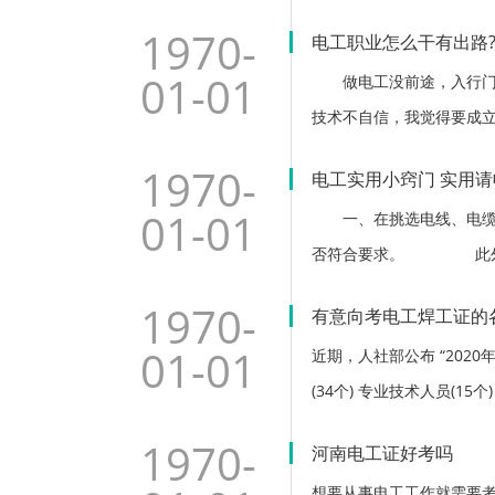
1970-
电工职业怎么干有出路
01-01
做电工没前途，入行门槛
技术不自信，我觉得要成立
大牛迈进，如果plc玩滴
1970-
电工实用小窍门 实用
01-01
一、在挑选电线、电缆时
否符合要求。 此外该
1970-
有意向考电工焊工证的各
01-01
近期，人社部公布 “202
(34个) 专业技术人员(15
1970-
河南电工证好考吗
想要从事电工工作就需要