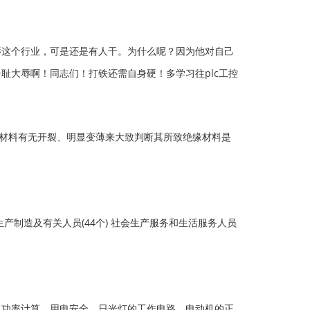
这个行业，可是还是有人干。为什么呢？因为他对自己
耻大辱啊！同志们！打铁还需自身硬！多学习往plc工控
材料有无开裂、明显变薄来大致判断其所致绝缘材料是
 生产制造及有关人员(44个) 社会生产服务和生活服务人员
，功率计算，用电安全，日光灯的工作电路，电动机的正