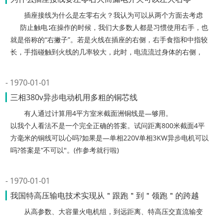
插座接线为什么是左零右火？我认为可以从两个方面去考虑
防止触电∶在操作的时候，我们大多数人都是习惯使用右手，也
就是俗称的“右撇子”。若是火线在插座的右侧，右手食指和中指较
长，手指碰触到火线的几率较大，此时，电流流过身体的右侧，
1970-01-01
三相380v异步电动机用多粗的铜芯线
有人通过计算用4平方室米截面洲铜线是—够用。
以我个人看法不是一个完全正确的答案。试问距离800米截面4平
方毫米的铜线可以心吗?如果是—单相220V单相3KW异步电机可以
吗?答案是“不可以"。(作参考就行啦)
1970-01-01
我国特高压输电技术实现从＂跟跑＂到＂领跑＂的跨越
从高参数、大容量火电机组，到远距离、特高压交直流输变